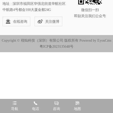
地址 : 深圳市福田区华强北街道华航社区
中航路4号都会100大厦金都24G
微信扫一扫
即刻关注我们公众号
在线咨询
关注微博
Copyright © 楷灿科技（深圳）有限公司 版权所有
Powered by EyouCms
粤ICP备2023135648号




导航
电话
咨询
地图