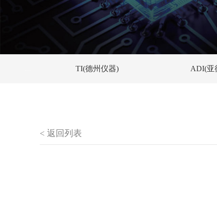
TI(德州仪器)
ADI(亚
< 返回列表